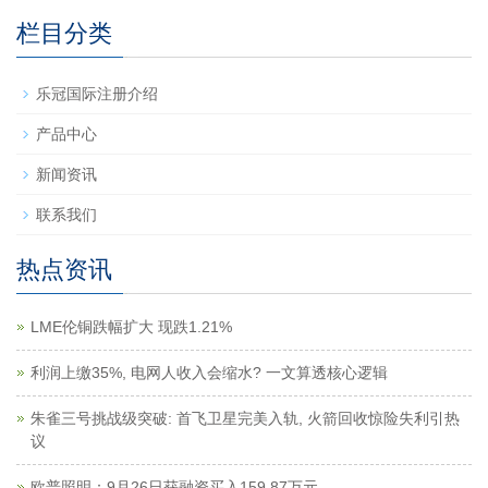
栏目分类
乐冠国际注册介绍
产品中心
新闻资讯
联系我们
热点资讯
LME伦铜跌幅扩大 现跌1.21%
利润上缴35%, 电网人收入会缩水? 一文算透核心逻辑
朱雀三号挑战级突破: 首飞卫星完美入轨, 火箭回收惊险失利引热
议
欧普照明：9月26日获融资买入159.87万元