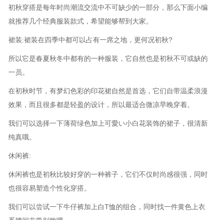
初秋穿搭是每年时尚潮流交流中不可缺少的一部分，那么下面小编
就推荐几个经典服装款式，希望能够帮到大家。
裙装:裙装在四季中都可以占有一席之地，更何况初秋?
所以它是春夏秋冬中都有的一种服装，它自然也是初秋不可或缺的
一员。
在初秋时节，有梦幻色彩的印花裙自然是首选，它们自带温柔浪漫
效果，而且很多都是轻盈的设计，所以最适合微凉早晚穿着。
我们可以选择一下薄荷绿色加上可愛い小白花装饰的裙子，很清新
纯真哦。
休闲裤:
休闲裤也是初秋比较好穿的一种裤子，它们不仅时尚感很强，同时
也很容易塑造个性化穿搭。
我们可以尝试一下牛仔裤加上白T恤的组合，同时找一件黄色上衣